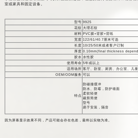
室或家具和固定设备。
型号
9925
花纹
大理石纹
材料
PVC膜+背胶+背纸
宽度
122/61/40.7厘米可选
长度
10/25/50米或者客户订制
厚度
0.10mm(final thickness depend
胶水
水性胶
使用寿命
5年或以上
适用场所
客厅、卧室、厨房、办公室、儿
OEM/ODM服务
可以
防碰撞缓冲
防水、防霉，防护墙面
柔软轻便
特点
裁剪简便
型号
易于安装，隔音
因为屏幕显示效果不同，产品可能会存在色差，最终以实物为准。